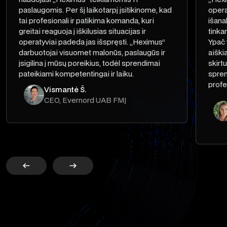
paslaugomis. Per šį laikotarpį įsitikinome, kad
opera
tai profesionali ir patikima komanda, kuri
išana
greitai reaguoja į iškilusias situacijas ir
tinka
operatyviai padeda jas išspręsti. „Heximus“
Ypač 
darbuotojai visuomet malonūs, paslaugūs ir
aiški
įsigilina į mūsų poreikius, todėl sprendimai
skirt
pateikiami kompetentingai ir laiku.
spren
profe
Vismantė Š.
CEO, Evernord UAB FMĮ