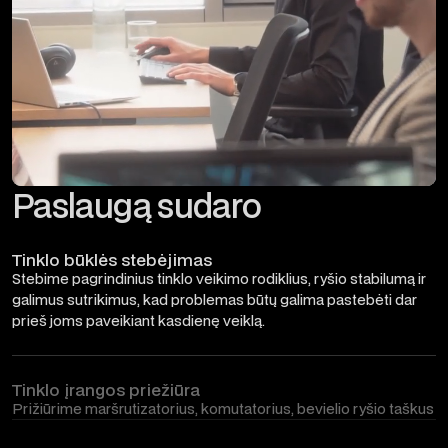
Paslaugą sudaro
Tinklo būklės stebėjimas
Stebime pagrindinius tinklo veikimo rodiklius, ryšio stabilumą ir
galimus sutrikimus, kad problemas būtų galima pastebėti dar
prieš joms paveikiant kasdienę veiklą.
Tinklo įrangos priežiūra
Prižiūrime maršrutizatorius, komutatorius, bevielio ryšio taškus
ir kitą tinklo įrangą, kad ji būtų tinkamai sukonfigūruota,