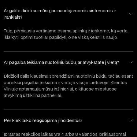
Ar galite dirbti su mūsų jau naudojamomis sistemomis ir
įrankiais?
Taip, pirmiausia vertiname esamą aplinką ir ieškome, ką verta
išlaikyti, optimizuoti ar papildyti, o ne viską keisti iš naujo.
Ar pagalba teikiama nuotoliniu būdu, ar atvykstate į vietą?
Didžioji dalis klausimų sprendžiami nuotoliniu būdu, tačiau esant
poreikiui pagalba teikiama ir vietoje visoje Lietuvoje. Klientus
Vilniuje aptarnauja mūsų inžinieriai, o kituose miestuose
atvykimą užtikrina partneriai.
Per kiek laiko reaguojama į incidentus?
Įprastas reakcijos laikas yra 4 arba 8 valandos, priklausomai