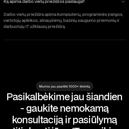
Ką apima darbo vietų priežiūros paslauga?
Darbo vietų priežiūra apima kompiuterių, programinės įrangos,
vartotojų aplinkos, atnaujinimų, bazinių saugumo priemonių ir
darbuotojų IT užklausų priežiūrą.
Mumis jau pasitiki 1000+ klientų
Pasikalbėkime jau šiandien
- gaukite nemokamą
konsultaciją ir pasiūlymą