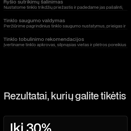
atnaujinta ir veiktų sklandžiai.
Ryšio sutrikimų šalinimas
Nustatome tinklo trikdžių priežastis ir padedame jas pašalinti,
kai dingsta ryšys, lėtėja tinklas ar atsiranda kiti prieinamumo
nesklandumai.
Tinklo saugumo valdymas
Peržiūrime pagrindinius tinklo saugumo nustatymus, prieigas ir
segmentavimą, kad būtų mažinama neteisėtos prieigos,
pažeidžiamumų ir vidinių rizikų tikimybė.
Tinklo tobulinimo rekomendacijos
Įvertiname tinklo apkrovas, silpnąsias vietas ir plėtros poreikius
bei pateikiame aiškias rekomendacijas, padedančias gerinti
tinklo spartą, stabilumą ir valdymą.
Rezultatai, kurių galite tikėtis
Iki 30%