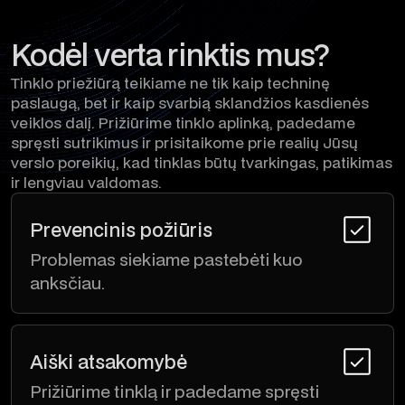
Kodėl verta rinktis mus?
Tinklo priežiūrą teikiame ne tik kaip techninę
paslaugą, bet ir kaip svarbią sklandžios kasdienės
veiklos dalį. Prižiūrime tinklo aplinką, padedame
spręsti sutrikimus ir prisitaikome prie realių Jūsų
verslo poreikių, kad tinklas būtų tvarkingas, patikimas
ir lengviau valdomas.
Prevencinis požiūris
Problemas siekiame pastebėti kuo
anksčiau.
Aiški atsakomybė
Prižiūrime tinklą ir padedame spręsti