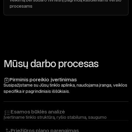
procesams
Mūsų darbo procesas
Pirminis poreikio įvertinimas
Susipažįstame su Jūsų tinklo aplinka, naudojama įranga, veiklos
specifika ir pagrindiniais iššūkiais.
Esamos būklės analizė
Įvertiname tinklo struktūrą, ryšio stabilumą, saugumo
nustatymus ir galimas silpnąsias vietas.
Priežiūros plano parengimas