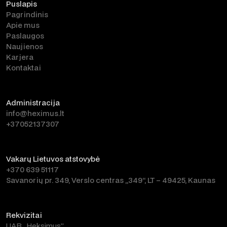
Puslapis
Susisiekite
Pagrindinis
Apie mus
Paslaugos
Naujienos
Karjera
Kontaktai
Administracija
info@heximus.lt
+37052137307
Vakarų Lietuvos atstovybė
+370 639 51117
Savanorių pr. 349, Verslo centras „349“, LT – 49425, Kaunas
Rekvizitai
UAB „Heksimus”