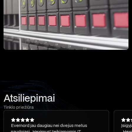
Atsiliepimai
Tinklo priežiūra
Evernord jau daugiau nei dvejus metus
Įsigy
naudojasi „Heximus“ teikiamomis IT
„Hexi