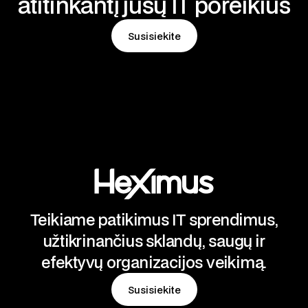
atitinkantį jūsų IT poreikius
Susisiekite
Susisiekite
Teikiame patikimus IT sprendimus,
užtikrinančius sklandų, saugų ir
efektyvų organizacijos veikimą.
Susisiekite