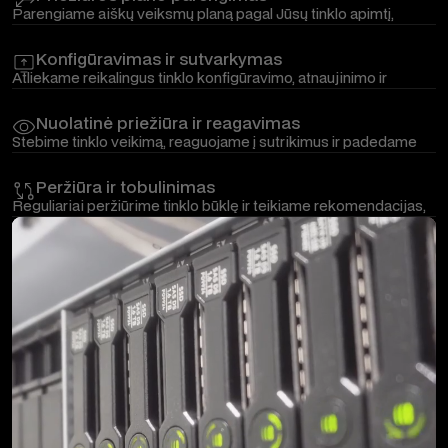
Parengiame aiškų veiksmų planą pagal Jūsų tinklo apimtį,
prioritetus ir verslo poreikius.
Konfigūravimas ir sutvarkymas
Atliekame reikalingus tinklo konfigūravimo, atnaujinimo ir
optimizavimo darbus, kad aplinka būtų tvarkinga ir lengviau
valdoma.
Nuolatinė priežiūra ir reagavimas
Stebime tinklo veikimą, reaguojame į sutrikimus ir padedame
spręsti iškilusias problemas kasdienėje veikloje.
Peržiūra ir tobulinimas
Reguliariai peržiūrime tinklo būklę ir teikiame rekomendacijas,
padedančias jį toliau gerinti bei pritaikyti augantiems
poreikiams.