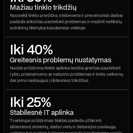
Mažiau tinklo trikdžių
Nuosekli tinklo priežiūra, stebėsena ir prevenciniai darbai
padeda anksčiau pastebėti problemas ir mažinti netikėtų
sutrikimų tikimybę kasdienėje veikloje
Iki 40%
Greitesnis problemų nustatymas
Nuolat prižiūrima tinklo aplinka leidžia greičiau pastebėti
ryšio, prieinamumo ar našumo problemas ir imtis veiksmų
dar joms neišaugus į didesnius trikdžius
Iki 25%
Stabilesnė IT aplinka
Tvarkingai prižiūrimas tinklas padeda užtikrinti
sklandesnį sistemų, darbo vietų ir debesijos paslaugų
veikimą bei sudaro tvirtesnį pagrindą kasdieniams verslo