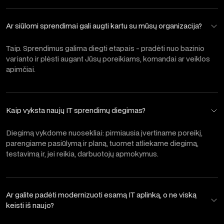
Ar siūlomi sprendimai gali augti kartu su mūsų organizacija?
Taip. Sprendimus galima diegti etapais - pradėti nuo bazinio
varianto ir plėsti augant Jūsų poreikiams, komandai ar veiklos
apimčiai.
Kaip vyksta naujų IT sprendimų diegimas?
Diegimą vykdome nuosekliai: pirmiausia įvertiname poreikį,
parengiame pasiūlymą ir planą, tuomet atliekame diegimą,
testavimą ir, jei reikia, darbuotojų apmokymus.
Ar galite padėti modernizuoti esamą IT aplinką, o ne viską
keisti iš naujo?