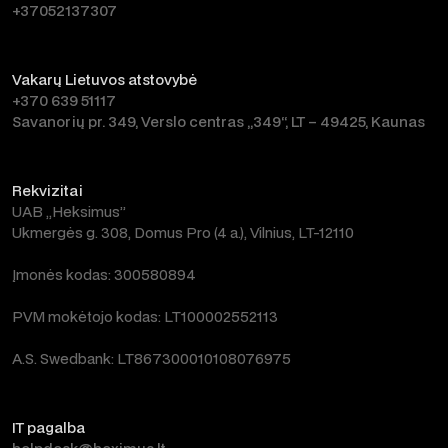
+37052137307
Vakarų Lietuvos atstovybė
+370 639 51117
Savanorių pr. 349, Verslo centras „349“, LT – 49425, Kaunas
Rekvizitai
UAB „Heksimus”
Ukmergės g. 308, Domus Pro (4 a.), Vilnius, LT-12110
Įmonės kodas: 300580894
PVM mokėtojo kodas: LT100002552113
A.S. Swedbank: LT867300010108076975
IT pagalba