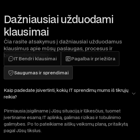
Dažniausiai užduodami
klausimai
Čia rasite atsakymus į dažniausiai užduodamus
klausimus apie mūsų paslaugas, procesus ir
bendradarbiavimą.
IT Bendri klausimai
Pagalba ir priežiūra
Saugumas ir sprendimai
Kaip padedate įsivertinti, kokių IT sprendimų mums iš tikrųjų
reikia?
Pirmiausia įsigiliname į Jūsų situaciją ir lūkesčius, tuomet
įvertiname esamą IT aplinką, galimas rizikas ir tobulinimo
galimybes. Po to pateikiame aiškų veiksmų planą, pritaikytą
pagal Jūsų tikslus.