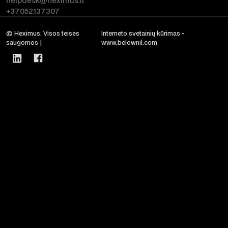
helpdesk@heximus.lt
+37052137307
© Heximus. Visos teisės
Interneto svetainių kūrimas -
saugomos |
www.belownil.com