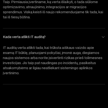
Taip. Pirmiausia įvertiname, ką verta išlaikyti, o tada siūlome
optimizavimo, atnaujinimo, integracijos ar migracijos
sprendimus. Viską keisti iš naujo rekomenduojame tik tada, kai
tai iš tiesų būtina.
Kada verta atlikti IT auditą?
IT auditą verta atlikti tada, kai trūksta aiškaus vaizdo apie
esamą IT būklę, planuojami pokyčiai, įmonė auga, diegiamos
naujos sistemos arba norite įsivertinti rizikas prieš tolimesnes
investicijas. Jis taip pat naudingas po incidentų, pasikeitus
atsakomybėms ar ilgiau neatliekant sistemingo aplinkos
įvertinimo.