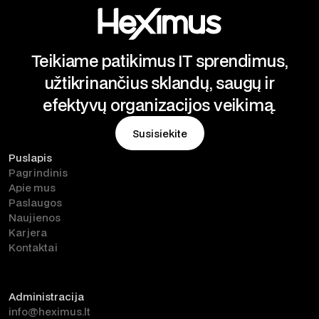
Teikiame patikimus IT sprendimus,
užtikrinančius sklandų, saugų ir
efektyvų organizacijos veikimą.
Susisiekite
Puslapis
Susisiekite
Pagrindinis
Apie mus
Paslaugos
Naujienos
Karjera
Kontaktai
Administracija
info@heximus.lt