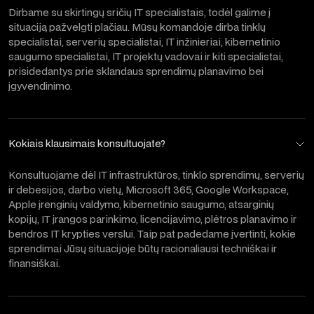
Dirbame su skirtingų sričių IT specialistais, todėl galime į
situaciją pažvelgti plačiau. Mūsų komandoje dirba tinklų
specialistai, serverių specialistai, IT inžinieriai, kibernetinio
saugumo specialistai, IT projektų vadovai ir kiti specialistai,
prisidedantys prie sklandaus sprendimų planavimo bei
įgyvendinimo.
Kokiais klausimais konsultuojate?
Konsultuojame dėl IT infrastruktūros, tinklo sprendimų, serverių
ir debesijos, darbo vietų, Microsoft 365, Google Workspace,
Apple įrenginių valdymo, kibernetinio saugumo, atsarginių
kopijų, IT įrangos parinkimo, licencijavimo, plėtros planavimo ir
bendros IT krypties verslui. Taip pat padedame įvertinti, kokie
sprendimai Jūsų situacijoje būtų racionaliausi techniškai ir
finansiškai.