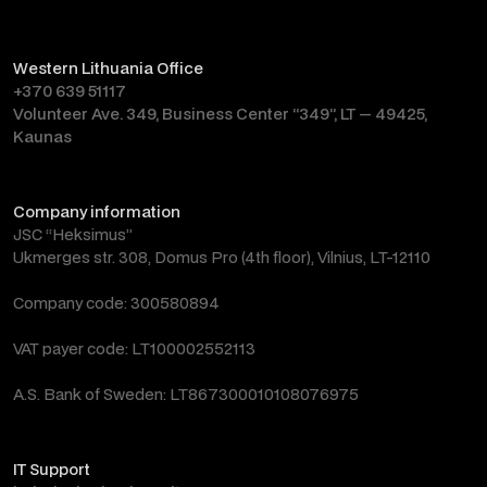
Western Lithuania Office
+370 639 51117
Volunteer Ave. 349, Business Center “349”, LT — 49425,
Kaunas
Company information
JSC “Heksimus”
Ukmerges str. 308, Domus Pro (4th floor), Vilnius, LT-12110
Company code: 300580894
VAT payer code: LT100002552113
A.S. Bank of Sweden: LT867300010108076975
IT Support