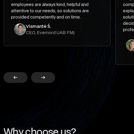
employees are always kind, helpful and
compe
attentive to our needs, so solutions are
expla
provided competently and on time.
solut
decis
Vismantė Š.
profe
CEO, Evernord UAB FMĮ
Why choose us?