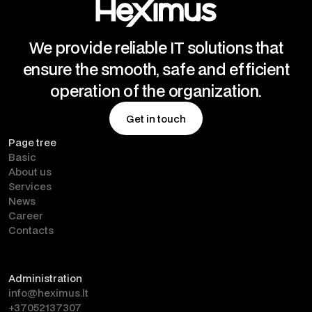
We provide reliable IT solutions that
ensure the smooth, safe and efficient
operation of the organization.
Get in touch
Page tree
Get in touch
Basic
About us
Services
News
Career
Contacts
Administration
info@heximus.lt
+37052137307