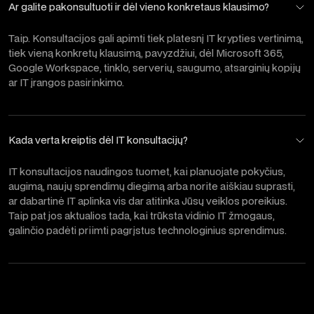
Ar galite pakonsultuoti ir dėl vieno konkretaus klausimo?
Taip. Konsultacijos gali apimti tiek platesnį IT krypties vertinimą,
tiek vieną konkretų klausimą, pavyzdžiui, dėl Microsoft 365,
Google Workspace, tinklo, serverių, saugumo, atsarginių kopijų
ar IT įrangos pasirinkimo.
Kada verta kreiptis dėl IT konsultacijų?
IT konsultacijos naudingos tuomet, kai planuojate pokyčius,
augimą, naujų sprendimų diegimą arba norite aiškiau suprasti,
ar dabartinė IT aplinka vis dar atitinka Jūsų veiklos poreikius.
Taip pat jos aktualios tada, kai trūksta vidinio IT žmogaus,
galinčio padėti priimti pagrįstus technologinius sprendimus.