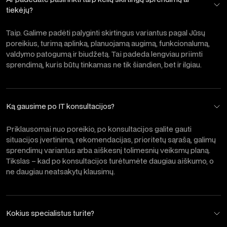
tiekėjų?
Taip. Galime padėti palyginti skirtingus variantus pagal Jūsų
poreikius, turimą aplinką, planuojamą augimą, funkcionalumą,
valdymo patogumą ir biudžetą. Tai padeda lengviau priimti
sprendimą, kuris būtų tinkamas ne tik šiandien, bet ir ilgiau.
Ką gausime po IT konsultacijos?
Priklausomai nuo poreikio, po konsultacijos galite gauti
situacijos įvertinimą, rekomendacijas, prioritetų sąrašą, galimų
sprendimų variantus arba aiškesnį tolimesnių veiksmų planą.
Tikslas – kad po konsultacijos turėtumėte daugiau aiškumo, o
ne daugiau neatsakytų klausimų.
Kokius specialistus turite?